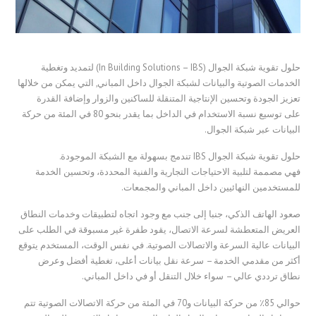
حلول تقوية شبكة الجوال (In Building Solutions – IBS) لتمديد وتغطية
الخدمات الصوتية والبيانات لشبكة الجوال داخل المباني, التي يمكن من خلالها
تعزيز الجودة وتحسين الإنتاجية المتنقلة للساكنين والزوار وإضافة القدرة
على توسيع نسبة الاستخدام في الداخل بما يقدر بنحو 80 في المئة من حركة
البيانات عبر شبكة الجوال.
حلول تقوية شبكة الجوال IBS تندمج بسهولة مع الشبكة الموجودة.
فهي مصممة لتلبية الاحتياجات التجارية والفنية المحددة، وتحسين الخدمة
للمستخدمين النهائيين داخل المباني والمجمعات.
صعود الهاتف الذكي، جنبا إلى جنب مع وجود اتجاه لتطبيقات وخدمات النطاق
العريض المتعطشة لسرعة الاتصال، يقود طفرة غير مسبوقة في الطلب على
البيانات عالية السرعة والاتصالات الصوتية. في نفس الوقت، المستخدم يتوقع
أكثر من مقدمي الخدمة – سرعة نقل بيانات أعلى، تغطية أفضل وعرض
نطاق ترددي عالي – سواء خلال التنقل أو في داخل المباني.
حوالي 85٪ من حركة البيانات و70 في المئة من حركة الاتصالات الصوتية تتم