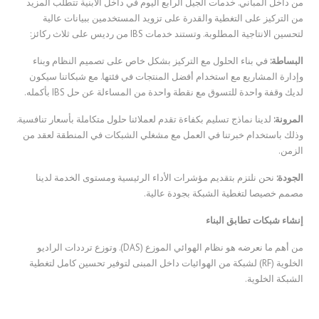
من داخل المباني. خدمات الجيل الرابع اليوم في داخل الابنية تتطلب المزيد
من التركيز على التغطية والقدرة على تزويد المستخدمين ببيانات عالية
لتحسين الانتاجية المطلوبة. وتستند خدمات IBS من رديس على ثلاث ركائز:
البساطة:
في بناء الحلول مع التركيز بشكل خاص على تصميم النظام وبناء
وإدارة المشاريع مع استخدام أفضل المنتجات في فئتها. مع شبكاتنا سيكون
لديك وقفة واحدة للتسوق مع نقطة واحدة من المساءلة عن حل IBS بأكمله.
المرونة:
لدينا نماذج تسليم بكفاءة تقدم لعملائنا حلول متكاملة بأسعار تنافسية.
وذلك باستخدام خبرتنا في العمل مع مشغلي الشبكات في المنطقة لعقد من
الزمن.
الجودة:
نحن نلتزم بتقديم مؤشرات الأداء الرئيسية ومستوى الخدمة لدينا
مصمم خصيصا لتغطية الشبكة بجودة عالية.
إنشاء شبكات تطابق البناء
من أهم ما نعرضه هو نظام الهوائي الموزع (DAS). وتوزع ترددات الراديو
الخلوية (RF) لشبكة من الهوائيات داخل المبنى لتوفير تحسين كامل لتغطية
الشبكة الخلوية.